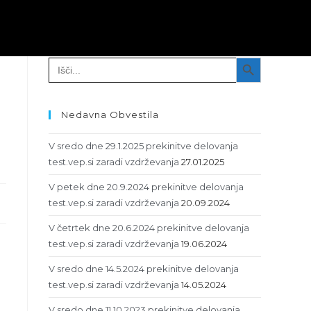
Išči
SEARCH BUTTON
Search
for:
Nedavna Obvestila
V sredo dne 29.1.2025 prekinitve delovanja
test.vep.si zaradi vzdrževanja
27.01.2025
V petek dne 20.9.2024 prekinitve delovanja
test.vep.si zaradi vzdrževanja
20.09.2024
V četrtek dne 20.6.2024 prekinitve delovanja
test.vep.si zaradi vzdrževanja
19.06.2024
V sredo dne 14.5.2024 prekinitve delovanja
test.vep.si zaradi vzdrževanja
14.05.2024
V sredo dne 11.10.2023 prekinitve delovanja