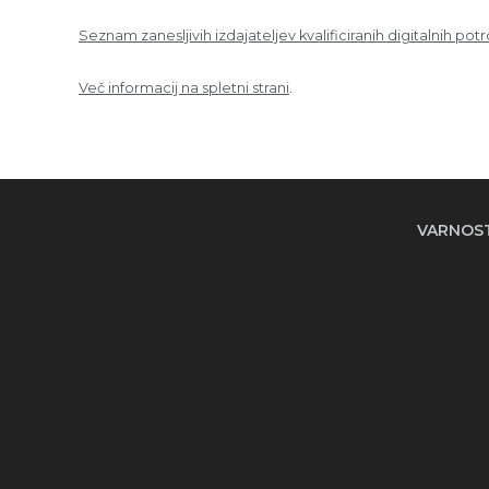
Seznam zanesljivih izdajateljev kvalificiranih digitalnih potr
Več informacij na spletni strani
.
VARNOS