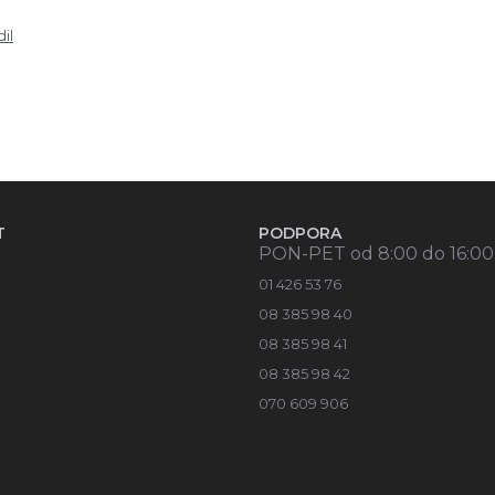
dil
T
PODPORA
PON-PET od 8:00 do 16:00
01 426 53 76
08 385 98 40
08 385 98 41
08 385 98 42
070 609 906