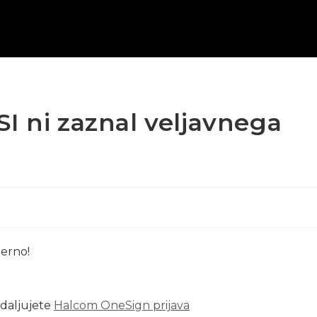
I ni zaznal veljavnega
merno!
adaljujete
Halcom OneSign prijava