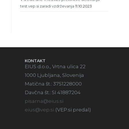
test.vep.si zaradi vzdrževanja
11.10.2023
KONTAKT
EIUS d.o.o., Vrtna ulica 22
1000 Ljubljana, Slovenija
Matična št.: 3751228000
Davčna št.: SI 41887204
pisarna@eius.si
eius@vep.si
(VEP.si predal)