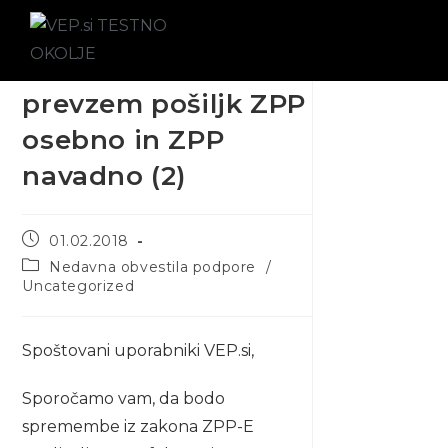
Navodilo za
prevzem pošiljk ZPP
osebno in ZPP
navadno (2)
01.02.2018
Nedavna obvestila podpore
/
Uncategorized
Spoštovani uporabniki VEP.si,
Sporočamo vam, da bodo
spremembe iz zakona ZPP-E