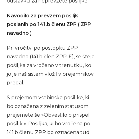
odstavku za neprevzete pošiljke.
Navodilo za prevzem pošiljk
poslanih po 141.b členu ZPP ( ZPP
navadno )
Pri vročitvi po postopku ZPP
navadno (141.b člen ZPP-E), se šteje
pošiljka za vročeno v trenutku, ko
jo je naš sistem vložil v prejemnikov
predal.
S prejemom vsebinske pošiljke, ki
bo označena z zelenim statusom
prejemete še »Obvestilo o prispeli
pošiljki«. Pošiljka, ki bo vročena po
141.b členu ZPP bo označena tudi