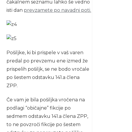
čakalnem seznamu lahko še vedno
isti dan
prevzamete po navadni poti.
Pošiljke, ki bi prispele v vaš varen
predal po prevzemu ene izmed že
prispelih pošiljk, se ne bodo vročale
po šestem odstavku 141.a člena
ZPP.
Če vam je bila pošiljka vročena na
podlagi “običajne” fikcije po
sedmem odstavku 141.a člena ZPP,
to ne povzroči fikcije po šestem