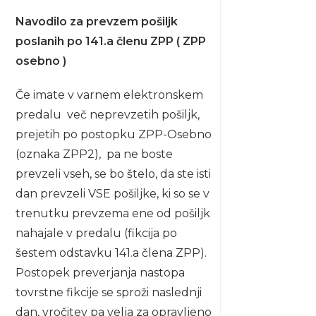
Navodilo za prevzem pošiljk
poslanih po 141.a členu ZPP ( ZPP
osebno )
Če imate v varnem elektronskem
predalu več neprevzetih pošiljk,
prejetih po postopku ZPP-Osebno
(oznaka ZPP2), pa ne boste
prevzeli vseh, se bo štelo, da ste isti
dan prevzeli VSE pošiljke, ki so se v
trenutku prevzema ene od pošiljk
nahajale v predalu (fikcija po
šestem odstavku 141.a člena ZPP).
Postopek preverjanja nastopa
tovrstne fikcije se sproži naslednji
dan, vročitev pa velja za opravljeno