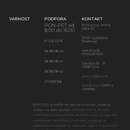
VARNOST
PODPORA
KONTAKT
PON-PET od
EIUS d.o.o., Vrtna
ulica 22
8:00 do 16:00
1000 Ljubljana,
01 426 53 76
Slovenija
Matična št.:
08 385 98 40
3751228000
08 385 98 41
Davčna št.: SI
41887204
08 385 98 42
pisarna@eius.si
070 609 906
eius@vep.si
(VEP.s
i predal)
EIUS D.O.O. je kvalificiran ponudnik storitev zaupanja,
uvrščen na varen seznam.
(UREDBA (EU) št. 910/2014
EVROPSKEGA PARLAMENTA IN SVETA z dne 23. julija 2014
o elektronski identifikaciji in storitvah zaupanja za
elektronske transakcije na notranjem trgu in o razveljavitvi