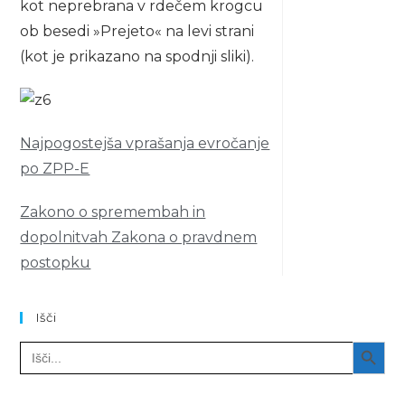
kot neprebrana v rdečem krogcu
ob besedi »Prejeto« na levi strani
(kot je prikazano na spodnji sliki).
Najpogostejša vprašanja evročanje
po ZPP-E
Zakono o spremembah in
dopolnitvah Zakona o pravdnem
postopku
Išči
SEARCH BUTT
Search
for: