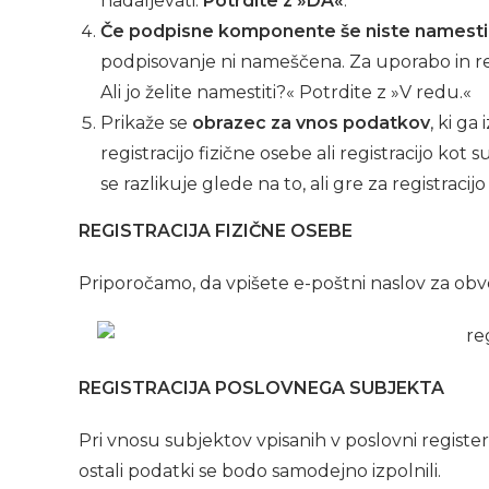
nadaljevati.
Potrdite z »DA«
.
Če podpisne komponente še niste namestil
podpisovanje ni nameščena. Za uporabo in re
Ali jo želite namestiti?« Potrdite z »V redu.«
Prikaže se
obrazec za vnos podatkov
, ki ga
registracijo fizične osebe ali registracijo kot 
se razlikuje glede na to, ali gre za registracijo
REGISTRACIJA FIZIČNE OSEBE
Priporočamo, da vpišete e-poštni naslov za obv
REGISTRACIJA POSLOVNEGA SUBJEKTA
Pri vnosu subjektov vpisanih v poslovni register
ostali podatki se bodo samodejno izpolnili.