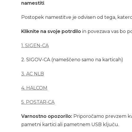
namestiti
.
Postopek namestitve je odvisen od tega, katero
Kliknite na svoje potrdilo
in povezava vas bo po
1. SIGEN-CA
2. SIGOV-CA (nameščeno samo na karticah)
3. AC NLB
4. HALCOM
5. POSTAR-CA
Varnostno opozorilo:
Priporočamo prevzem kvali
pametni kartici ali pametnem USB ključu.