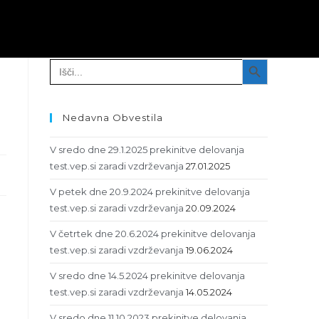
Išči
SEARCH BUTTON
Search
for:
Nedavna Obvestila
V sredo dne 29.1.2025 prekinitve delovanja
test.vep.si zaradi vzdrževanja
27.01.2025
V petek dne 20.9.2024 prekinitve delovanja
test.vep.si zaradi vzdrževanja
20.09.2024
V četrtek dne 20.6.2024 prekinitve delovanja
test.vep.si zaradi vzdrževanja
19.06.2024
.
V sredo dne 14.5.2024 prekinitve delovanja
test.vep.si zaradi vzdrževanja
14.05.2024
V sredo dne 11.10.2023 prekinitve delovanja