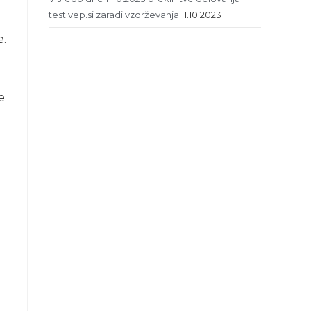
test.vep.si zaradi vzdrževanja
11.10.2023
e.
e