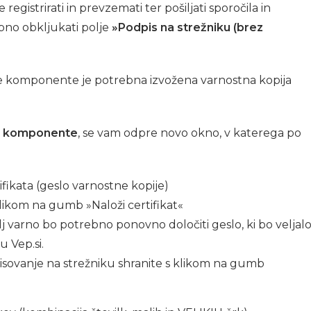
registrirati in prevzemati ter pošiljati sporočila in
no obkljukati polje
»Podpis na strežniku (brez
e komponente je potrebna izvožena varnostna kopija
e komponente
, se vam odpre novo okno, v katerega po
tifikata (geslo varnostne kopije)
klikom na gumb »Naloži certifikat«
j varno bo potrebno ponovno določiti geslo, ki bo veljal
 Vep.si.
pisovanje na strežniku shranite s klikom na gumb