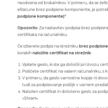
neodvisna od brskalnikov. V primeru, da se želite 
eRačune brez podpisne komponente, je potreb
podpisne komponente)”
.
Opozorilo:
Za nastavitev podpisa brez podpisn
certifikata na računalniku.
Če izberete podpis na strežniku
brez podpisn
korakih
naložite certifikat na strežnik
:
Vpišete geslo, ki ste ga določili pri izvozu cer
Poiščete certifikat na vašem računalniku, s 
V primeru, da geslo varnostne kopije ni dovol
tudi za podpisovanje pošiljk v varnem predalu
Naložen certifikat in določeno geslo za pod
»Shrani«.