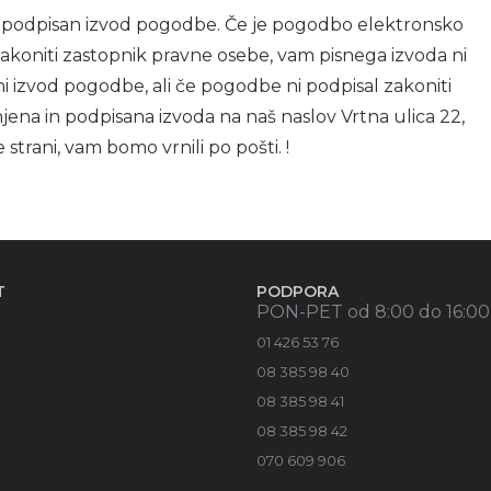
sko podpisan izvod pogodbe. Če je pogodbo elektronsko
i zakoniti zastopnik pravne osebe, vam pisnega izvoda ni
sni izvod pogodbe, ali če pogodbe ni podpisal zakoniti
jena in podpisana izvoda na naš naslov Vrtna ulica 22,
 strani, vam bomo vrnili po pošti. !
T
PODPORA
PON-PET od 8:00 do 16:00
01 426 53 76
08 385 98 40
08 385 98 41
08 385 98 42
070 609 906