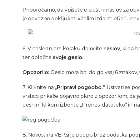
Priporočamo, da vpišete e-poštni naslov za obve
je obvezno obkljukati »Želim izdajati eRačune« i
6. V naslednjem koraku določite
naslov
, ki ga 
ter določite
svoje geslo
.
Opozorilo:
Geslo mora biti dolgo vsaj 6 znakov, 
7. Kliknite na „
Pripravi pogodbo.”
Ustvari se po
vrstico prikaže pojavno okno z opozorilom, da je
desnim klikom izberite „Prenesi datoteko“ in n
8. Novost na VEP.si je podpis brez dodatka po