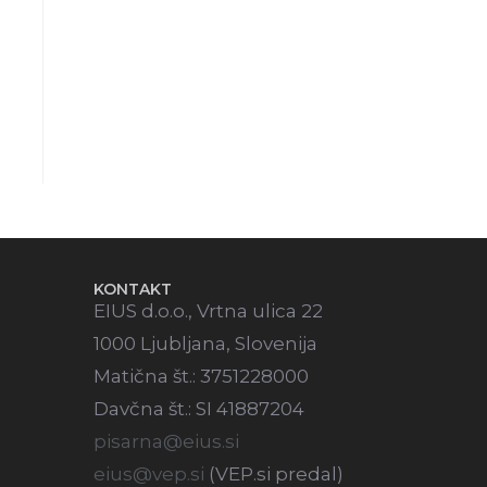
KONTAKT
EIUS d.o.o., Vrtna ulica 22
1000 Ljubljana, Slovenija
Matična št.: 3751228000
Davčna št.: SI 41887204
pisarna@eius.si
eius@vep.si
(VEP.si predal)