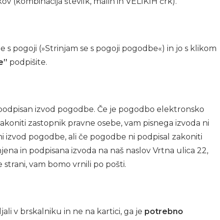
 (kombinacija številk, malih in VELIKIH črk).
 s pogoji (»Strinjam se s pogoji pogodbe«) in jo s klikom
e”
podpišite.
o podpisan izvod pogodbe. Če je pogodbo elektronsko
i zakoniti zastopnik pravne osebe, vam pisnega izvoda ni
sni izvod pogodbe, ali če pogodbe ni podpisal zakoniti
jena in podpisana izvoda na naš naslov Vrtna ulica 22,
 strani, vam bomo vrnili po pošti.
li v brskalniku in ne na kartici, ga je
potrebno