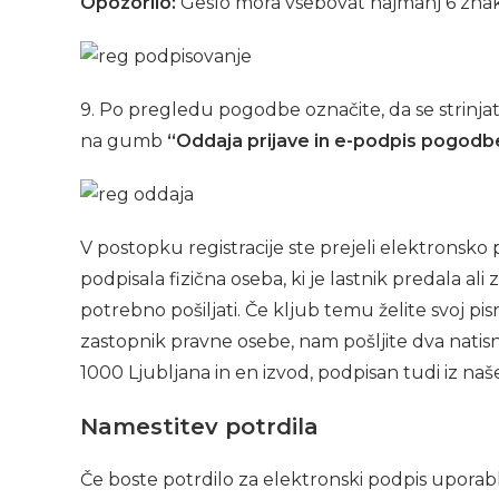
Opozorilo:
Geslo mora vsebovat najmanj 6 znakov
9. Po pregledu pogodbe označite, da se strinjate
na gumb
“Oddaja prijave in e-podpis pogodb
V postopku registracije ste prejeli elektronsk
podpisala fizična oseba, ki je lastnik predala al
potrebno pošiljati. Če kljub temu želite svoj pi
zastopnik pravne osebe, nam pošljite dva natisn
1000 Ljubljana in en izvod, podpisan tudi iz naše
Namestitev potrdila
Če boste potrdilo za elektronski podpis uporablja