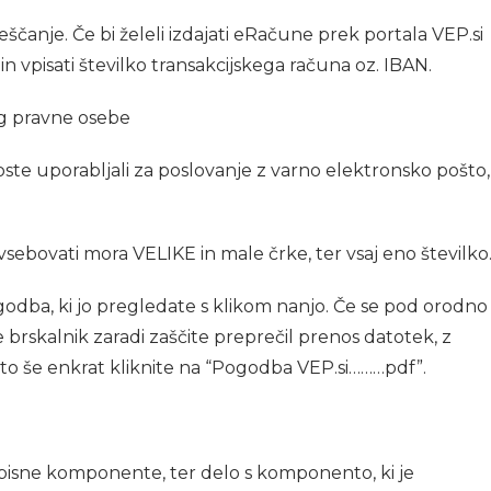
ščanje. Če bi želeli izdajati eRačune prek portala VEP.si
n vpisati številko transakcijskega računa oz. IBAN.
boste uporabljali za poslovanje z varno elektronsko pošto,
vsebovati mora VELIKE in male črke, ter vsaj eno številko
godba, ki jo pregledate s klikom nanjo. Če se pod orodno
 brskalnik zaradi zaščite preprečil prenos datotek, z
ato še enkrat kliknite na “Pogodba VEP.si………pdf”.
dpisne komponente, ter delo s komponento, ki je