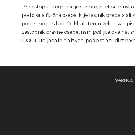
! V postopku registracije ste prejeli elektron
podpisala fizična oseba, ki je lastnik predala al
potrebno pošiljati. Če kljub temu želite svoj pi
zastopnik pravne osebe, nam pošljite dva natisn
1000 Ljubljana in en izvod, podpisan tudi iz naše
VARNOS