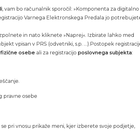
i
, vam bo računalnik sporočil: »Komponenta za digitalno
gistracijo Varnega Elektronskega Predala jo potrebujet
 izpolnete in nato kliknete »Naprej«. Izbirate lahko med
subjekt vpisan v PRS (odvetniki, s.p. …).Postopek registracij
fizične osebe
ali za registracijo
poslovnega subjekta
:
eščanje.
 se pri vnosu prikaže meni, kjer izberete svoje podjetje,